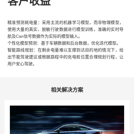
客户收益
精准预测耗电量：采用主流的机器学习模型，而非物理模型，
使用大量的真实、脱敏行驶数据进行模型训练，准确的实时导
航及Can信号数据作为实际的模型输入。
个性化模型预测：基于车辆数据和后台数据，优化迭代模型。
智能路线规划：在剩余电量难以支撑到达目的地的情况下，给
出节能驾驶建议或根据路程中的充电桩位置合理规划行程，让
用户安心驾驶。
相关解决方案