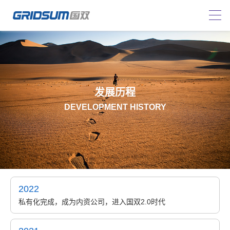
发展历程
DEVELOPMENT HISTORY
2022
私有化完成，成为内资公司，进入国双2.0时代