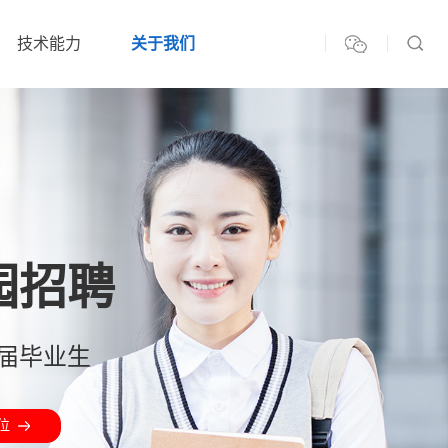
技术能力
关于我们
园招聘
届毕业生
位