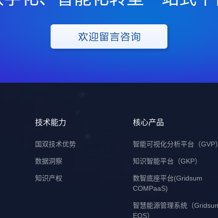
技术能力
核心产品
国双技术优势
智能可视化分析平台（GVP
数据洞察
知识智能平台（GKP）
知识产权
数智底座平台(Gridsum
COMPaaS)
智慧能源管理系统（Gridsu
EOS）