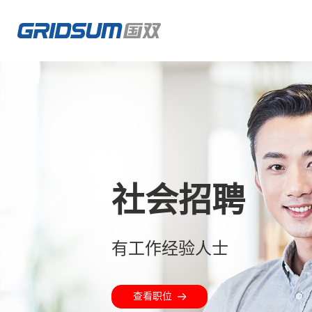
社会招聘
有工作经验人士
查看职位