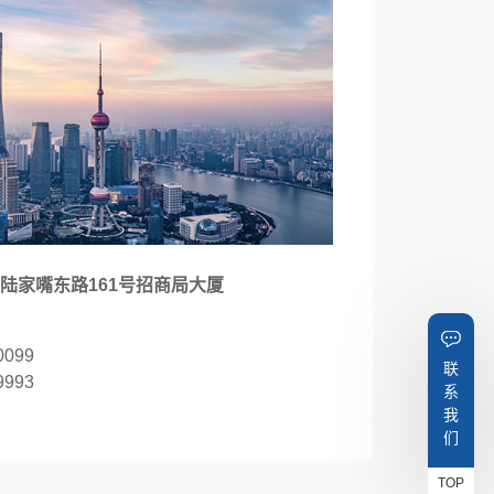
陆家嘴东路161号招商局大厦
0099
联
9993
系
我
们
TOP