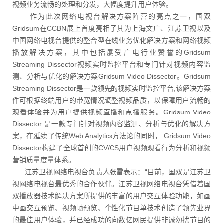
视频业务流畅的处理和分发，大幅度提升用户体验。
作为此次网络电视台解决方案阵营的亮点之一，国双
Gridsum在CCBN展上首度亮相了其为上海文广、江苏卫视以及
中国网络电视台提供的整合型在线业务优化解决方案和网络视频
播放解决方案，其中包括屡受广电行业赞誉的Gridsum
Streaming Dissector视频实时监控平台和专门针对视频内容监
测、分析与优化的解决方案Gridsum Video Dissector。Gridsum
Streaming Dissector是一款领先的视频实时监控平台,该解决方案
件可根据终端用户的带宽情况调整视频品质，以保障用户流畅的
观看体验并为用户提供视频直播和点播服务。Gridsum Video
Dissector 是一款专门针对视频内容监测、分析与优化的解决方
案，在延续了传统Web Analytics方法论的同时， Gridsum Video
Dissector构建了全球首创的CV/CS用户视频观看行为分析和视频
营销质量度量体系。
江苏卫视网络电视台负责人张雷表示：“目前，国双是江苏卫
视网络电视台最优秀的合作伙伴。江苏卫视网络电视台凭借着国
双播放器技术解决方案所提供的丰富的用户交互体验功能，如画
中画交互预览、视频帧预览、个性化节目单技术创造了领先业界
的最佳用户体验，并已经成功的向数亿网民提供非诚勿扰节目的