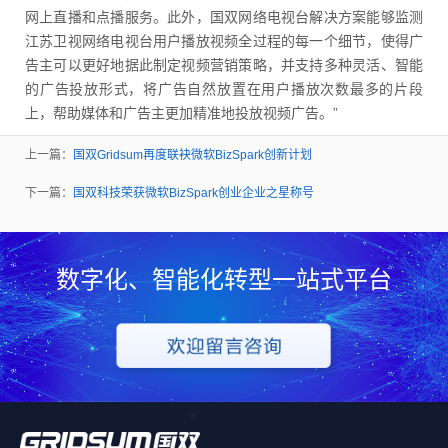
网上直播和点播服务。此外，国双网络电视台解决方案能够监测
江苏卫视网络电视台用户播放视频全过程的每一个细节，使得广
告主可以更好地据此制定视频营销策略，并支持多种灵活、智能
的广告投放形式，将广告自然放置在用户播放次数最多的片段
上，帮助媒体和广告主更加精准地投放视频广告。”
上一篇：
国双Gridsum再度联袂微软BizSpark创新计划
下一篇：
国双科技荣获微软BizSpark创业企业之星称号
数字化、智能化转型一站式平台