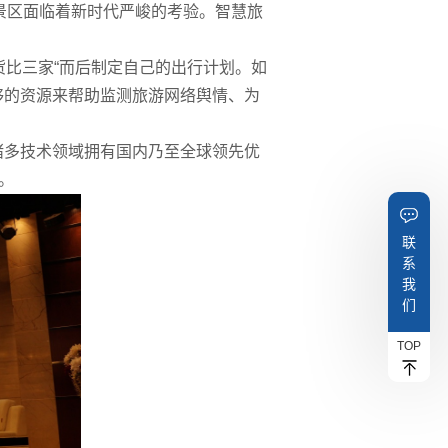
景区面临着新时代严峻的考验。智慧旅
货比三家“而后制定自己的出行计划。如
够的资源来帮助监测旅游网络舆情、为
诸多技术领域拥有国内乃至全球领先优
。
联
系
我
们
TOP