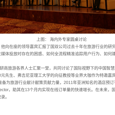
上图： 海内外专家圆桌讨论
。他向在座的领导嘉宾汇报了国双公司过去十年在旅游行业的研
在媒体投放时存在的困惑、如何全流程精准追踪用户行为、如何
学研商旅游各界人士汇聚一堂，共同讨论了国际视野下的中国智
帅元先生、弗吉尼亚理工大学的向征教授等业界大咖作为特邀嘉
备为旅游行业献计献策贡献力量，2011年亚洲知名的酒店预订平
issector，助其在13个月内实现在线订单量的快速增长。在未
记录。