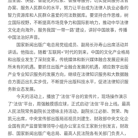
加全面、快捷、智能化的检索、智推等服务，切实提高服务法官
办案、服务人民群众的水平，努力让平台成为法律人执业必备的
智力资源库和人民群众喜爱的司法数据库。要坚持合作思维，树
立国际视野，不断提高市场竞争力和国际影响力，推动中华法律
文化走向海外，服务我国“一带一路”建设，讲好中国故事，传播
中国法治好声音。
国家新闻出版广电总局党组成员、副局长孙寿山出席活动并
讲话。他指出，随着“互联网+”时代的到来，中国的文化产业格局
和出版业发生了深刻变革，传统媒体和新兴媒体融合发展迎来前
所未有的机遇。要抓住出版产业融合发展的机遇，顺应数字出版
产业专业知识服务的发展方向，继续在法律知识服务和大数据融
合方面迈出扎实步伐，不断提升出版科技水平，促进法律知识服
务新业态发展。
今天的活动上，播放了“法信”平台的宣传片，现场操作演示
了“法信”平台，周强触摸感应球，正式启动“法信”平台上线。最高
人民法院常务副院长沈德咏主持活动，副院长江必新、贺荣、陶
凯元出席，中央宣传部出版局巡视员刘建生、财政部中央文化企
业国有资产监督管理领导小组办公室主任王家新分别发言，财政
部、国家新闻出版广电总局、最高人民法院各有关部门负责人，