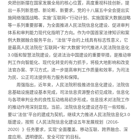
央把创新摆在国家发展全局的核心位置，高度重视科技创新，提
出一系列新思想、新论断、新要求，党的十八届五中全会提出实
施网络强国战略、实施“互联网+”行动计划、实施国家大数据战略
等一系列重要部署，为全面推进人民法院信息化建设、促进审判
体系和审判能力现代化指明了方向。作为中国首家法律知识和案
例大数据融合服务平台，“法信”平台的上线具有标志性意义，它
是最高人民法院在“互联网+”和“大数据”时代推进人民法院信息化
3.0版和智慧法院建设，促进法治中国建设的重要举措，是推动审
判工作向智能化、现代化转变的有力抓手，将极大地影响和改变
法官办案、学习方式，进一步提高审判工作质量和效率，为司法
为民、公正司法提供有力服务和保障。
周强指出，近年来，人民法院积极推进信息化建设，法院信
息基础设施建设基本完成，司法信息资源整合初见成效，信息化
与各项审判业务的良性互动格局初步形成，信息技术对法院工作
的推动作用深刻显现。当前，法院信息化建设还存在一些短板，
要以“法信”平台的建成为契机，继续大力推进人民法院信息化3.0
版建设，按照《人民法院信息化建设五年发展规划（2016-
2020）》任务要求，实现“全面覆盖、移动互联、跨界融合、深
度应用、透明便民、安全可控”的目标。