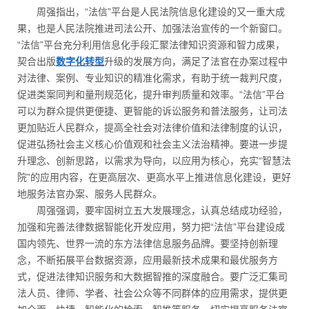
周强指出，“法信”平台是人民法院信息化建设的又一重大成
果，也是人民法院推进司法公开、加强法治宣传的一个新窗口。
“法信”平台充分利用信息化手段汇聚法律知识资源和智力成果，
契合出版
数字化转型
升级的发展方向，满足了法官在办案过程中
对法律、案例、专业知识的精准化需求，有助于统一裁判尺度，
促进类案同判和量刑规范化，提升审判质量和效率。“法信”平台
可以为群众提供更便捷、更智能的诉讼服务和普法服务，让司法
更加贴近人民群众，提高全社会对法律价值和法律制度的认识，
促进弘扬社会主义核心价值观和社会主义法治精神。要进一步提
升理念、创新思路，以需求为导向，以应用为核心，充实“智慧法
院”的应用内容，在更高层次、更高水平上推进信息化建设，更好
地服务法官办案、服务人民群众。
周强强调，要牢固树立五大发展理念，认真总结成功经验，
加强和完善法律数据智能化开发应用，努力把“法信”平台建设成
国内领先、世界一流的东方法律信息服务品牌。要坚持创新理
念，不断拓展平台数据资源，应用最新技术成果和最优服务方
式，促进法律知识服务和大数据智推的深度融合。要广泛汇集司
法人员、律师、学者、社会公众等不同群体的应用需求，提供更