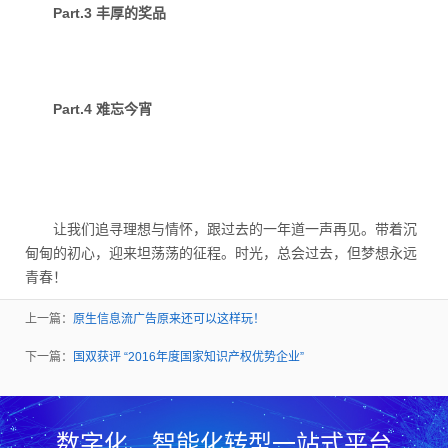
Part.3 丰厚的奖品
Part.4 难忘今宵
让我们追寻理想与情怀，跟过去的一年道一声再见。带着沉
甸甸的初心，迎来坦荡荡的征程。时光，总会过去，但梦想永远
青春！
上一篇：
原生信息流广告原来还可以这样玩！
下一篇：
国双获评 “2016年度国家知识产权优势企业”
数字化、智能化转型一站式平台