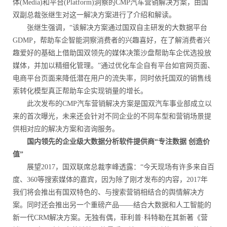
体(Media)和平台(Platform)洞察的CMP汽车营销解决方案，由国
双副总裁张继生对这一解决方案进行了介绍和解读。
张继生强调，“该解决方案通过国双自主研发的大数据平台
GDMP，帮助车企智能洞察消费者的兴趣喜好，在了解消费者兴
趣爱好的基础上借助国双领先的媒体决策沙盘帮助车企优选投放
媒体，并加以精细化管理。”通过优化车企自有平台如官网页面、
电商平台页面来降低潜在用户的流失率，同时依托国双的销售线
索转化模型真正帮助车企实现销量的增长。
此次发布的CMP汽车营销解决方案是国双汽车事业部成立以
来的首次曝光，未来还会针对不同企业的不同车型和营销场景提
供相对应的解决方案和咨询服务。
国内领先的企业级大数据分析软件提供商“专注数据 创造价
值”
展望2017，国双联席总裁李峰透露：“今天现场有许多来自百
度、360等搜索媒体的嘉宾，因为除了刚才发布的内容，2017年
我们将会推出有国双特色的、与搜索营销相结合的舆情解决方
案。同时还会推出另一个重磅产品——结合大数据和人工智能的
新一代CRM解决方案。无独有偶，菲利普·科特勒在其新著《营