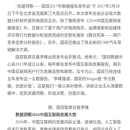
“关键洞察——国双2017年数据报告发布会”于 2017年2月28
日下午在北京金茂威斯汀大饭店召开。本次发布会由企业级大数
据分析软件提供商国双主办，除了重磅发布《2016中国互联网发
展报告》外，还展示了基于用户的电商购买、品牌搜索和自媒体
评论等行为数据分析提炼而成的定制化报告《数往知来——用户
竞争态势分析报告》。另外，国双还推出了其全新的CMP汽车营
销解决方案。
国双联席总裁李峰出席发布会并致词。他表示：“国双数据中
心自2013年成立以来，每年都会发布中国互联网发展报告，揭示
中国互联网用户行为发展态势和趋势。迄今为止，国双已经连续
五年发布这一主题报告。”李峰强调，国双的Slogan是“专注数
据，创造价值”，这是我们一直以来的使命，协助企业主从海量数
据中，找到关键洞察，形成决策，创造价值。
图：国双联席总裁李峰
数据洞察2016中国互联网发展大势
2016年，中国互联网的发展风起云涌、波澜壮阔。人工智能
技术引发新革命，席卷全球并改造着各行各业，中国企业在人工