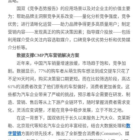
策略。
国双《竞争态势报告》的应用场景以及对企业主的价值主要
为：帮助品牌主洞察竞争关系改变——量化分析竞争强度，竞争
优势；进行清晰化运营——助力品牌争得更多高质量用户；制定
营销内容——发现真正的购买决策因素；指导媒介投放——包括
利用媒介受众关注内容选取媒介，口碑竞争优劣势分析和优势媒
介分析等。
数据支撑CMP汽车营销解决方案
近年来，中国汽车销量增速放缓，市场趋于饱和，竞争加
剧。数据显示，77%的购车者从萌生购车想法到成交提车只花了
不足90天时间，购买决策窗口期更短。而在比较筛选阶段，高达
61%的消费者改变了他们原有的车型偏好，消费者更加善变。这
些都为汽车企业带来了严峻的挑战，预示着车企需要在研发、制
造、营销、售后等从上下游产业链环节，随时掌握消费者需求变
化，灵活应变调整，才能在竞争中稳步发展，立于不败之地。
在这一背景下，国双依托于长久以来服务上汽大众、克莱斯
勒、北京现代等知名汽车企业的丰富经验，结合大数据处理和
数
字营销
方面的领先技术，推出了全新整合消费者(Consumer)、媒