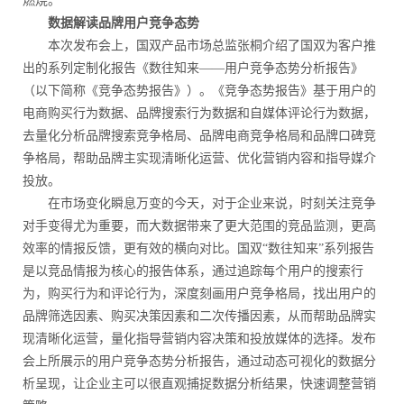
燃烧。
数据解读品牌用户竞争态势
本次发布会上，国双产品市场总监张桐介绍了国双为客户推
出的系列定制化报告《数往知来——用户竞争态势分析报告》
（以下简称《竞争态势报告》）。《竞争态势报告》基于用户的
电商购买行为数据、品牌搜索行为数据和自媒体评论行为数据，
去量化分析品牌搜索竞争格局、品牌电商竞争格局和品牌口碑竞
争格局，帮助品牌主实现清晰化运营、优化营销内容和指导媒介
投放。
在市场变化瞬息万变的今天，对于企业来说，时刻关注竞争
对手变得尤为重要，而大数据带来了更大范围的竞品监测，更高
效率的情报反馈，更有效的横向对比。国双“数往知来”系列报告
是以竞品情报为核心的报告体系，通过追踪每个用户的搜索行
为，购买行为和评论行为，深度刻画用户竞争格局，找出用户的
品牌筛选因素、购买决策因素和二次传播因素，从而帮助品牌实
现清晰化运营，量化指导营销内容决策和投放媒体的选择。发布
会上所展示的用户竞争态势分析报告，通过动态可视化的数据分
析呈现，让企业主可以很直观捕捉数据分析结果，快速调整营销