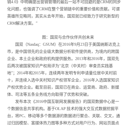
销4.0》中明确提出营销管理的最后一站不可回避的是CRM的同步
化问题，也强调了CRM在整个营销链中的重要价值和贡献。可谓
英雄所见略同，其实从去年开始，国双就已经致力于研究新型的
CRM解决方案。”
图：国双与合作伙伴共创未来
国双（Nasdaq：GSUM）在2016年9月23日于美国纳斯达克上
市，是中国领先的企业级大数据分析软件提供商，为境内的跨国
企业、本土企业和政府机构提供服务。2013年和2016年，国双先
后两次被国家知识产权局评为“北京（中关村）审查员实践基
地”；2014年和2015年，连续两年发明专利申请量位居中关村前
十，并连续入选中关村知识产权领军企业，2016年入选国家知识
产权优势企业。截至目前，国双已在商业、运营商、政府、新媒
体、司法等五条业务线方向取得了优势和突破。
发布本次《2016中国互联网发展报告》的国双数据中心是一
个数据信息共享机构。基于OLAP 技术的强大交互式数据挖掘平
台，将PC、移动等多个数据源的数据进行聚合、关联、交叉，通
过归因模型、富媒体热力图等多种方式对用户行为、网站页面点