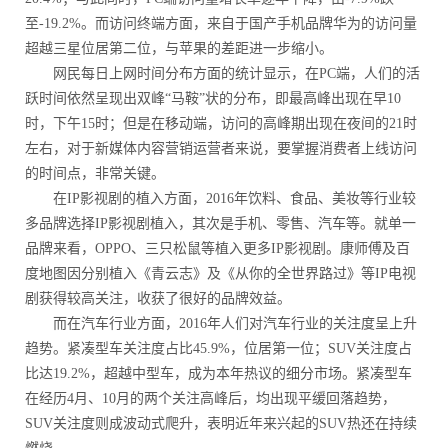
至-19.2%。而访问终端方面，来自于国产手机品牌华为的访问量
超越三星位居第二位，与苹果的差距进一步缩小。
网民每日上网时间分布方面的统计显示，在PC端，人们的活
跃时间依然呈现出双峰“马鞍”状的分布，即最高峰出现在早10
时，下午15时；但是在移动端，访问的高峰期出现在夜间的21时
左右，对于新媒体内容营销运营者来说，要掌握消费者上线访问
的时间点，非常关键。
在IP影视剧的植入方面，2016年饮料、食品、美妆等行业较
多品牌选择IP影视剧植入，其次是手机、零售、汽车等。就单一
品牌来看，OPPO、三只松鼠等植入更多IP影视剧。康师傅及百
度地图因分别植入《青云志》及《从你的全世界路过》等IP电视
剧获得较高关注，收获了很好的品牌效益。
而在汽车行业方面，2016年人们对汽车行业的关注度呈上升
趋势。紧凑型车关注度占比45.9%，位居第一位；SUV关注度占
比达19.2%，超越中型车，成为本年热议的细分市场。紧凑型车
在经历4月、10月的两个关注高峰后，均出现平缓回落趋势，
SUV关注度则成波动式爬升，表明近年来兴起的SUV热还在持续