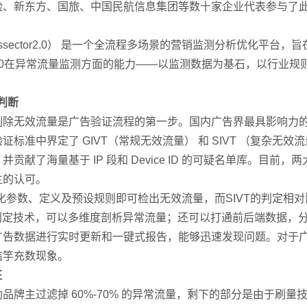
险、新东方、国旅、中国民航信息集团等数十家企业代表参与了
Dissector2.0） 是一个全流程多场景的营销监测分析优化平
AD2.0在异常流量监测方面的能力——以监测数据为基石，以行业
判断
剔除无效流量是广告验证流程的第一步。国内广告界最具影响力
验证标准中界定了 GIVT（常规无效流量） 和 SIVT （复杂
了海量基于 IP 段和 Device ID 的可疑名单库。目前，两大组
主的认可。
准化参数、定义及预设规则即可检出无效流量，而SIVT的判定相
异常判定技术，可以多维度剖析异常流量；还可以打通前后端数据
广告数据进行实时更新和一键式报告，能够迅速发现问题。对于
滥竽充数现象。
征
品牌主过滤掉 60%-70% 的异常流量，剩下的部分是由于刷