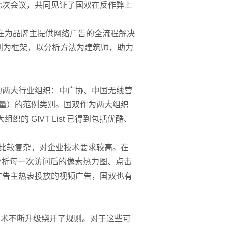
此次会议，共同见证了国双在反作弊上
台，旨在为品牌主提供网络广告的全流程解决
规则为框架，以分析方法为建筑师，助力
的两大行业组织：中广协、中国无线营
无效流量）的范例类别。国双作为两大组织
织的 GIVT List 已得到包括优酷、
对比较复杂，对企业技术要求较高。在
，分析每一次访问后的像素热力图、点击
广告主热衷投放的视频广告，国双也有
量技术不断升级绕开了规则。对于这些可