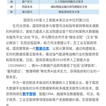
国双在100家人工智能未来企业中位列第22位
在司法领域，国双积极参与智慧司法和指导案例等相关课题
的科研探讨，曾助力最高人民法院建设首个知识和案例大数据融
合服务平台“法信”平台，并与腾讯合作开发“微信法院”（又名“智
讼微诉”）实现远程庭审，助力司法便捷公平；在工业互联网领
域，国双聚焦新一代
数据仓库
、认知计算领域，通过构建精准、
实时的数据采集互联体系，推动油气能源等战略行业的智能转型
和高效发展。日前，国双获邀出席2018世界人工智能大会
（2018WAIC），携AI+大数据产品矩阵展现了包括“法律智库”、
“量刑建议”、“数像明断”等优秀AI技术实力，获得政府和行业的一
致肯定。
作为一家创新技术驱动的大数据和人工智能企业，基于国双
大数据平台独有的分布式数据架构和多维度关联性分析技术，国
双将持续在
数字营销
、智能CRM、融媒体及数据智能、司法、电
子政务、工业互联网等领域协助客户发掘数据价值，实现智能增
长。