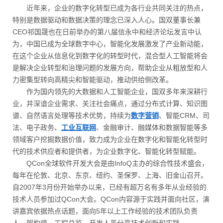
近年来，企业的数字化转型已成为各行业共同关注的热点，
特别是数据驱动和数据决策的理念已深入人心。国双董事长兼
CEO祁国晟也在日前举办的第八届信永中和经济论坛发言中认
为，中国已成为全球数字中心，智能化发展激发了产业新动能，
在这个企业从信息化到数字化的转型时代，混合型人工智能将会
是解决企业转型和治理问题的发展方向，帮助企业从粗放型和人
力密集型转向高精尖和智能驱动，推动供给侧改革。
作为国内领先的大数据和人工智能企业，国双多年来深耕行
业，并深谙企业需求、关注社会痛点，通过分布式计算、知识图
谱、自然语言处理等技术优势，持续为
数字营销
、智能CRM、司
法、电子政务、
工业互联网
、金融审计、融媒体和数据智能等多
领域客户挖掘数据价值，致力成为企业在数字化和智能化转型时
代的技术供应者和提供者，为企业数字化、智能化转型赋能。
QCon全球软件开发大会是由InfoQ主办的综合性技术盛会，
每年在伦敦、北京、东京、纽约、圣保罗、上海、旧金山召开。
自2007年3月份开始举办以来，已经有超万名有多年从业经验的
技术人员参加过QCon大会。QCon内容源于实践并面向社区，演
讲嘉宾依据热点话题，面向5年以上工作经验的技术团队负责