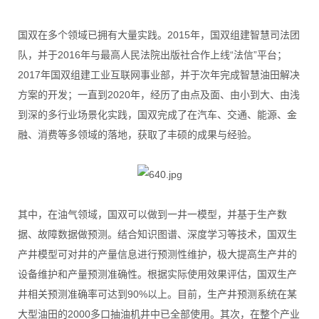
国双在多个领域已拥有大量实践。2015年，国双组建智慧司法团
队，并于2016年与最高人民法院出版社合作上线“法信”平台；
2017年国双组建工业互联网事业部，并于次年完成智慧油田解决
方案的开发；一直到2020年，经历了由点及面、由小到大、由浅
到深的多行业场景化实践，国双完成了在汽车、交通、能源、金
融、消费等多领域的落地，获取了丰硕的成果与经验。
其中，在油气领域，国双可以做到一井一模型，并基于生产数
据、故障数据做预测。结合知识图谱、深度学习等技术，国双生
产井模型可对井的产量信息进行预测性维护，极大提高生产井的
设备维护和产量预测准确性。根据实际使用效果评估，国双生产
井相关预测准确率可达到90%以上。目前，生产井预测系统在某
大型油田的2000多口抽油机井中已全部使用。其次，在整个产业