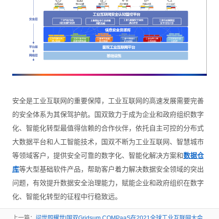
安全是工业互联网的重要保障，工业互联网的高速发展需要完善
的安全体系为其保驾护航。国双致力于成为企业和政府组织数字
化、智能化转型最值得信赖的合作伙伴，依托自主可控的分布式
大数据平台和人工智能技术，国双不断为工业互联网、智慧城市
等领域客户，提供安全可靠的数字化、智能化解决方案和
数据仓
库
等大型基础软件产品，帮助客户着力解决数据安全领域的突出
问题，有效提升数据安全治理能力，赋能企业和政府组织在数字
化、智能化转型的征程中行稳致远。
上一篇：
问世即耀世|国双Gridsum COMPaaS在2021全球工业互联网大会