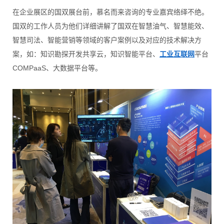
在企业展区的国双展台前，慕名而来咨询的专业嘉宾络绎不绝。
国双的工作人员为他们详细讲解了国双在智慧油气、智慧能效、
智慧司法、智能营销等领域的客户案例以及对应的技术解决方
案，如：知识勘探开发共享云，知识智能平台、
工业互联网
平台
COMPaaS、大数据平台等。