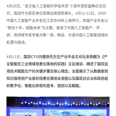
4月10日，“吴文俊人工智能科学技术奖”十周年颁奖盛典在京召
开，国双作为获奖单位受邀出席颁奖典礼。4月11-12日，2020
中国人工智能产业年会在江苏苏州和上海举行，本届产业年会以
“智创十年，赋能未来”为主题，邀请了中国人工智能产、学、
研、用领域专家学者共聚一堂，畅谈、论道中国人工智能领域的
机遇与挑战。
4月11日，
国双CTO刘激扬先生在产业年会主论坛发表题为《产
业智能在工业领域场景化落地的实践》主旨演讲，阐述了国双运
用技术赋能生产的关键步骤及核心理念，全面展示了从数据层到
知识层再到产业层的场景化落地全流程以及国双对企业和政府组
织数字化、智能化转型的思考、规划以及赋能。