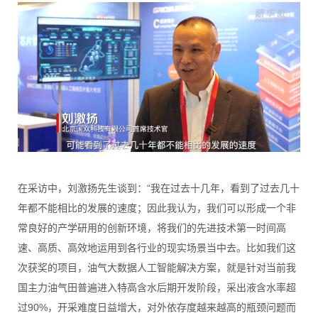
在采访中，刘激扬先生谈到：“我在过去十几年，看到了过去几十
年都不能相比的发展的速度；因此我认为，我们可以形成一个非
常良好的产学研用的创新环境，将我们的先进技术第一时间高
速、高质、高效地运用到各行业的现实场景当中去。比如我们这
次获奖的项目，油气大数据人工智能解决方案，就是针对当前我
国主力油气田普遍进入特高含水后期开发阶段，采出液含水率超
过90%，开采难度日益增大，对外依存度越来越高的瓶颈问题而