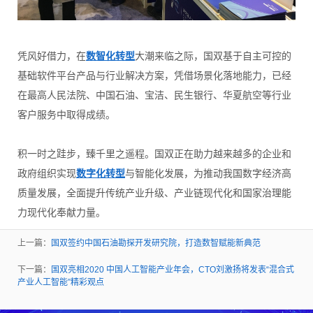
凭风好借力，在
数智化转型
大潮来临之际，国双基于自主可控的
基础软件平台产品与行业解决方案，凭借场景化落地能力，已经
在最高人民法院、中国石油、宝洁、民生银行、华夏航空等行业
客户服务中取得成绩。
积一时之跬步，臻千里之遥程。国双正在助力越来越多的企业和
政府组织实现
数字化转型
与智能化发展，为推动我国数字经济高
质量发展，全面提升传统产业升级、产业链现代化和国家治理能
力现代化奉献力量。
上一篇：
国双签约中国石油勘探开发研究院，打造数智赋能新典范
下一篇：
国双亮相2020 中国人工智能产业年会，CTO刘激扬将发表“混合式
产业人工智能”精彩观点