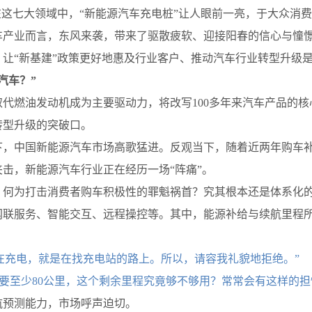
在这七大领域中，“新能源汽车充电桩”让人眼前一亮，于大众消
车产业而言，东风来袭，带来了驱散疲软、迎接阳春的信心与憧
让“新基建”政策更好地惠及行业客户、推动汽车行业转型升级
汽车？”
代燃油发动机成为主要驱动力，将改写100多年来汽车产品的
转型升级的突破口。
熟下，中国新能源汽车市场高歌猛进。反观当下，随着近两年购车
击，新能源汽车行业正在经历一场“阵痛”。
，何为打击消费者购车积极性的罪魁祸首？究其根本还是体系化
联服务、智能交互、远程操控等。其中，能源补给与续航里程所
在充电，就是在找充电站的路上。所以，请容我礼貌地拒绝。”
回要至少80公里，这个剩余里程究竟够不够用？常常会有这样的担
航预测能力，市场呼声迫切。