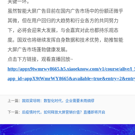
关键一环。
虽然智能大屏广告目前在国内广告市场中的份额还微乎
其微，但在用户回归的大趋势和行业各方的共同努力
下，必将会迎来大发展，与会嘉宾对此也都持乐观态
度。国双也将继续发挥自身数据和技术优势，助推智能
大屏广告市场蓬勃健康发展。
点击下方链接，观看直播回放~
http://appx9twmrwy8665.h5.xiaoeknow.com/v1/course/alive/
app_id=appX9tWmrWY8665&available=true&entry=2&ent
上一篇：
国双梁培明：数智化时代，企业需要未雨绸缪
下一篇：
后疫情时代，如何释放大屏营销价值？直播即将开启