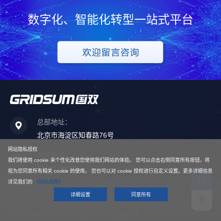
数字化、智能化转型一站式平台
总部地址：
北京市海淀区知春路76号
网站隐私授权
总部电话：
我们将使用 cookie 来个性化改普您使用我们网站的体验。 您可以点击右侧同意所有按钮，将
13121782185
视为您同意所有相关 cookie 的使用， 您也可以对 cookie 授权进行自定义设置。更多详细信息
详见我们的
《隐私政策》
详细设置
同意所有
COPYRIGHT © 2023国双版权所有
京公网安备11010802026197号
京ICP备06071601号-28
隐私政策
设备opt-out